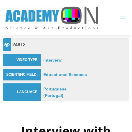
24812
Interview
VIDEO TYPE:
Educational Sciences
SCIENTIFIC FIELD:
Portuguese
LANGUAGE:
(Portugal)
Interview with