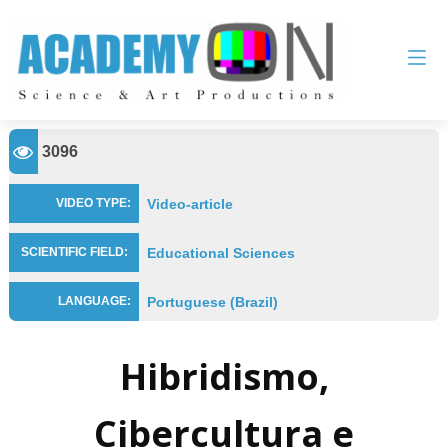
3096
Video-article
VIDEO TYPE:
Educational Sciences
SCIENTIFIC FIELD:
Portuguese (Brazil)
LANGUAGE:
Hibridismo,
Cibercultura e