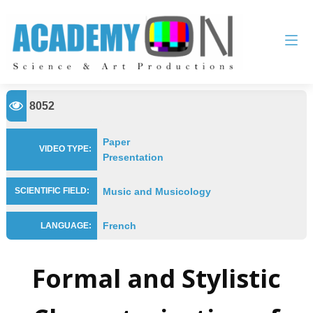
8052
Paper
VIDEO TYPE:
Presentation
Music and Musicology
SCIENTIFIC FIELD:
French
LANGUAGE:
Formal and Stylistic